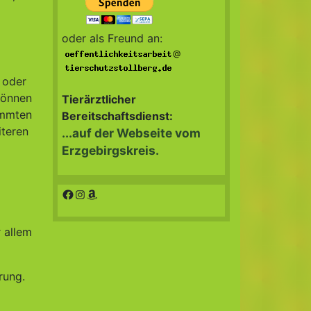
oder als Freund an:
@
 oder
können
Tierärztlicher
immten
Bereitschaftsdienst:
iteren
...auf der Webseite vom
Erzgebirgskreis.
Facebook
Instagram
Amazon
 allem
rung.