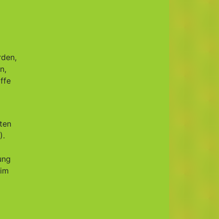
rden,
n,
ffe
nten
).
ung
 im