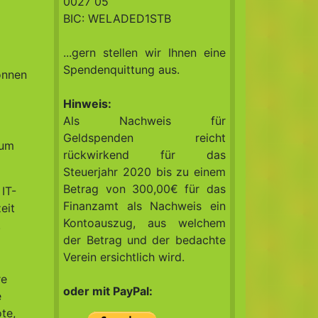
0027 05
BIC: WELADED1STB
...gern stellen wir Ihnen eine
Spendenquittung aus.
önnen
Hinweis:
Als Nachweis für
Geldspenden reicht
 um
rückwirkend für das
Steuerjahr 2020 bis zu einem
Betrag von 300,00€ für das
IT-
Finanzamt als Nachweis ein
eit
Kontoauszug, aus welchem
.
der Betrag und der bedachte
Verein ersichtlich wird.
re
oder mit PayPal:
e
te,