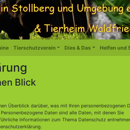
ine
Tierschutzverein
Dies & Das
Helfen und
ärung
nen Blick
hen Überblick darüber, was mit Ihren personenbezogenen 
. Personenbezogene Daten sind alle Daten, mit denen Sie
usführliche Informationen zum Thema Datenschutz entnehme
tenschutzerklärung.