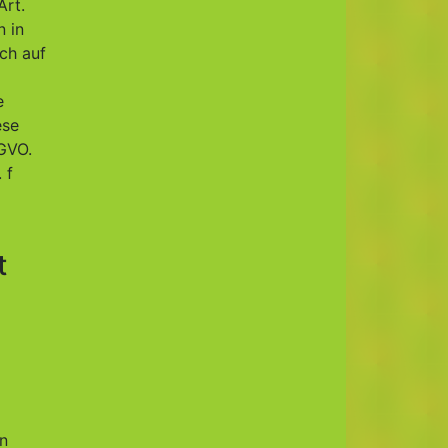
Art.
n in
ich auf
e
ese
SGVO.
 f
t
en