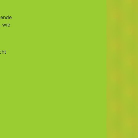
gende
, wie
cht