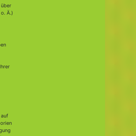
 über
o. Ä.)
ben
Ihrer
 auf
gorien
agung