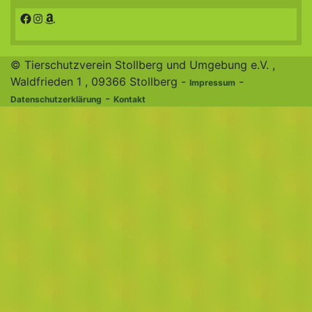
Facebook
Instagram
Amazon
© Tierschutzverein Stollberg und Umgebung e.V. ,
Waldfrieden 1 , 09366 Stollberg -
-
Impressum
-
Datenschutzerklärung
Kontakt