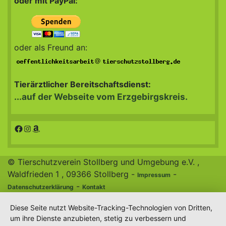
oder mit PayPal:
oder als Freund an:
@
Tierärztlicher Bereitschaftsdienst:
...auf der Webseite vom Erzgebirgskreis.
Facebook
Instagram
Amazon
© Tierschutzverein Stollberg und Umgebung e.V. ,
Waldfrieden 1 , 09366 Stollberg -
-
Impressum
-
Datenschutzerklärung
Kontakt
Diese Seite nutzt Website-Tracking-Technologien von Dritten,
um ihre Dienste anzubieten, stetig zu verbessern und