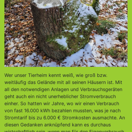
Wer unser Tierheim kennt weiß, wie groß bzw.
weitläufig das Gelände mit all seinen Häusern ist. Mit
all den notwendigen Anlagen und Verbrauchsgeräten
geht auch ein nicht unerheblicher Stromverbrauch
einher. So hatten wir Jahre, wo wir einen Verbrauch
von fast 16.000 kWh bezahlen mussten, was je nach
Stromtarif bis zu 6.000 € Stromkosten ausmachte. An
diesen Gedanken anknüpfend kann es durchaus
wirtschaftlich sein, wenn man für den Eigenverbrauch