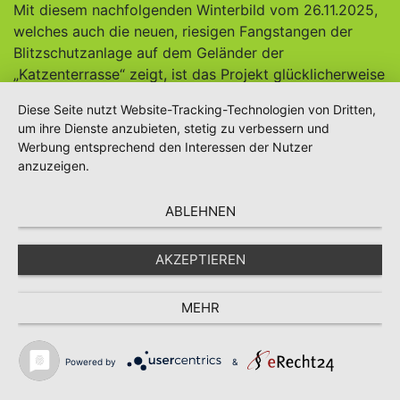
Mit diesem nachfolgenden Winterbild vom 26.11.2025,
welches auch die neuen, riesigen Fangstangen der
Blitzschutzanlage auf dem Geländer der
„Katzenterrasse“ zeigt, ist das Projekt glücklicherweise
baulich rechtzeitig vor einem potentiellen (richtigen)
Diese Seite nutzt Website-Tracking-Technologien von Dritten,
Wintereinbruch abgeschlossen. Künftig hilft uns der
um ihre Dienste anzubieten, stetig zu verbessern und
Sonnenstrom bei gutem Wetter unsere Betriebskosten
Werbung entsprechend den Interessen der Nutzer
zu reduzieren, da wir in unserem Objekt einen
anzuzeigen.
täglichen Strombedarf von rund 45kW haben.
ABLEHNEN
Die 4 Bilder darunter zeigen dann mit der Drohne
nochmal einen Gesamtüberblick vom 12.12.2025.
AKZEPTIEREN
MEHR
Powered by
&