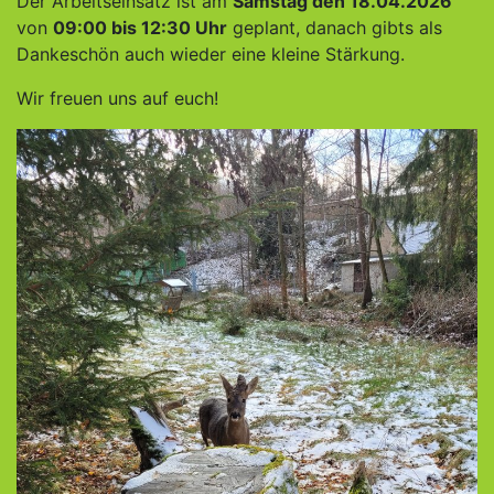
Der Arbeitseinsatz ist am
Samstag den 18.04.2026
von
09:00 bis 12:30 Uhr
geplant, danach gibts als
Dankeschön auch wieder eine kleine Stärkung.
Wir freuen uns auf euch!