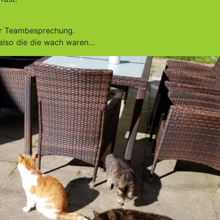
r Teambesprechung.
also die die wach waren…