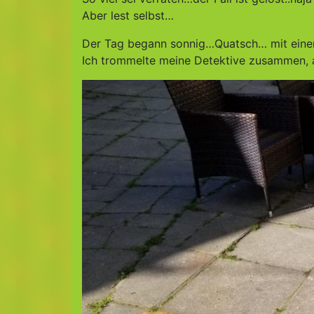
Aber lest selbst…
Der Tag begann sonnig…Quatsch… mit eine
Ich trommelte meine Detektive zusammen, 