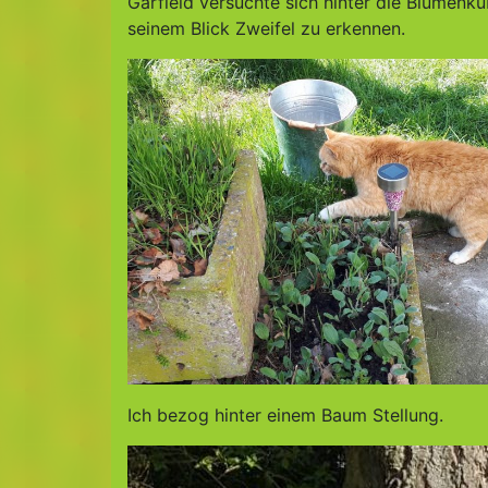
Garfield versuchte sich hinter die Blumenk
seinem Blick Zweifel zu erkennen.
Ich bezog hinter einem Baum Stellung.