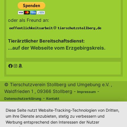
oder als Freund an:
@
Tierärztlicher Bereitschaftsdienst:
...auf der Webseite vom Erzgebirgskreis.
Facebook
Instagram
Amazon
© Tierschutzverein Stollberg und Umgebung e.V. ,
Waldfrieden 1 , 09366 Stollberg -
-
Impressum
-
Datenschutzerklärung
Kontakt
Diese Seite nutzt Website-Tracking-Technologien von Dritten,
um ihre Dienste anzubieten, stetig zu verbessern und
Werbung entsprechend den Interessen der Nutzer