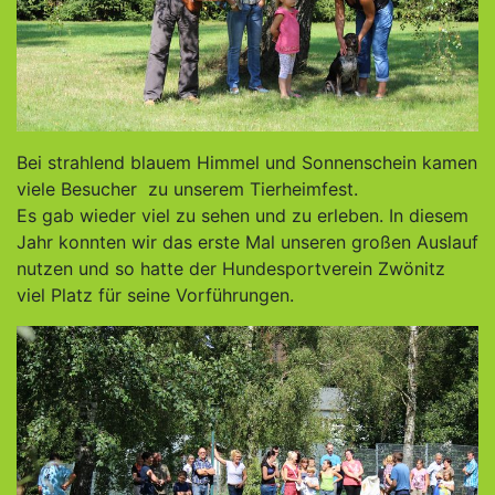
Bei strahlend blauem Himmel und Sonnenschein kamen
viele Besucher zu unserem Tierheimfest.
Es gab wieder viel zu sehen und zu erleben. In diesem
Jahr konnten wir das erste Mal unseren großen Auslauf
nutzen und so hatte der Hundesportverein Zwönitz
viel Platz für seine Vorführungen.