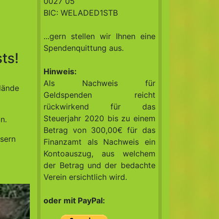
0027 05
BIC: WELADED1STB
...gern stellen wir Ihnen eine
Spendenquittung aus.
ts!
Hinweis:
Als Nachweis für
elände
Geldspenden reicht
rückwirkend für das
Steuerjahr 2020 bis zu einem
n.
Betrag von 300,00€ für das
usern
Finanzamt als Nachweis ein
Kontoauszug, aus welchem
der Betrag und der bedachte
Verein ersichtlich wird.
oder mit PayPal: