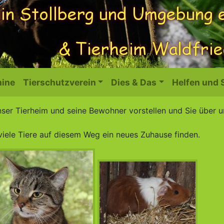
ine
Tierschutzverein
Dies & Das
Helfen und
nser Tierheim und seine Bewohner vorstellen und Sie über 
viele Tiere auf diesem Weg ein neues Zuhause finden.