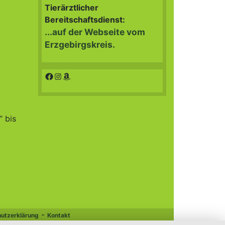
Tierärztlicher
Bereitschaftsdienst:
...auf der Webseite vom
Erzgebirgskreis.
Facebook
Instagram
Amazon
“ bis
-
utzerklärung
Kontakt