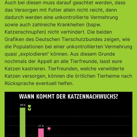
Auch bei diesen muss darauf geachtet werden, dass
das Versorgen mit Futter allein nicht reicht, denn
dadurch werden eine unkontrollierte Vermehrung
sowie auch zahlreiche Krankheiten (bspw.
Katzenschnupfen) nicht verhindert. Die beiden
Grafiken des Deutschen Tierschutzbundes zeigen, wie
die Populationen bei einer unkontrollierten Vermehrung
quasi „explodieren“ können. Aus diesem Grunde
nochmals der Appell an alle Tierfreunde, lasst eure
Katzen kastrieren. Tierfreunden, welche verwilderte
Katzen versorgen, können die örtlichen Tierheime nach
Rücksprache eventuell helfen.