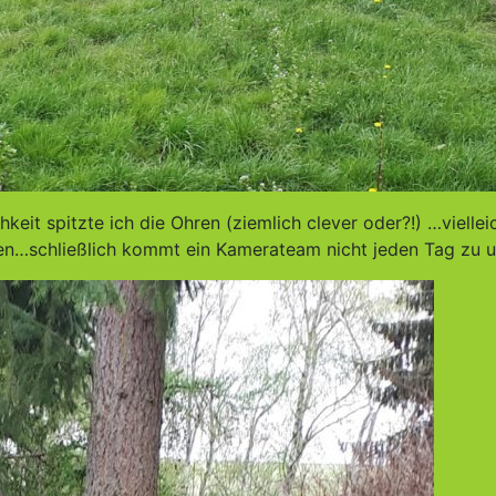
hkeit spitzte ich die Ohren (ziemlich clever oder?!) …viellei
en…schließlich kommt ein Kamerateam nicht jeden Tag zu u