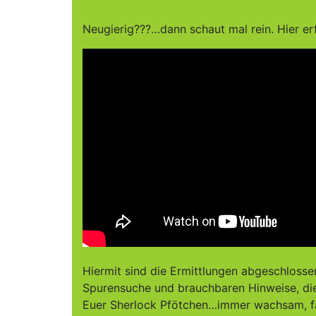
Neugierig???…dann schaut mal rein. Hier er
Hiermit sind die Ermittlungen abgeschlosse
Spurensuche und brauchbaren Hinweise, die
Euer Sherlock Pfötchen…immer wachsam, fal