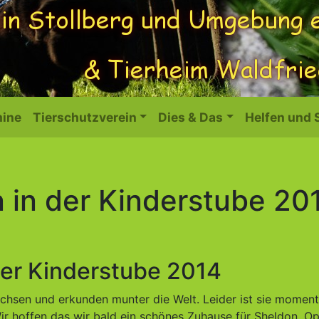
ine
Tierschutzverein
Dies & Das
Helfen und
 in der Kinderstube 20
der Kinderstube 2014
hsen und erkunden munter die Welt. Leider ist sie momen
r hoffen das wir bald ein schönes Zuhause für Sheldon, Op