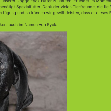
m unserer Dogge Eyck Futter zu kaufen. Er leidet im Momen
ötigt Spezialfutter. Dank der vielen Tierfreunde, die flei
rfügung und so können wir gewährleisten, dass er dieses F
nken, auch im Namen von Eyck.