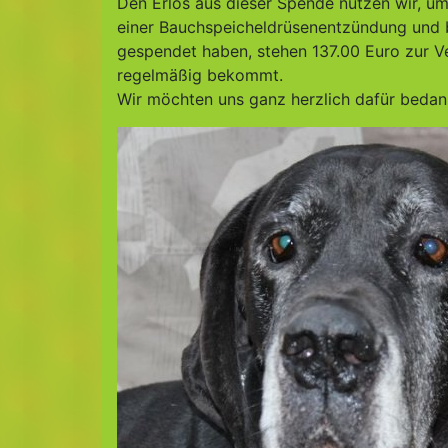
Den Erlös aus dieser Spende nutzen wir, u
einer Bauchspeicheldrüsenentzündung und ben
gespendet haben, stehen 137.00 Euro zur Ve
regelmäßig bekommt.
Wir möchten uns ganz herzlich dafür beda