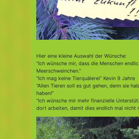
Hier eine kleine Auswahl der Wünsche:
“Ich wünsche mir, dass die Menschen endli
Meerschweinchen.”
“Ich mag keine Tierquälerei” Kevin 9 Jahre
“Allen Tieren soll es gut gehen, denn sie h
haben!”
“Ich wünsche mir mehr finanzielle Unterstü
dort arbeiten, damit dies endlich mal nicht 