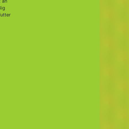
t an
ßig
utter