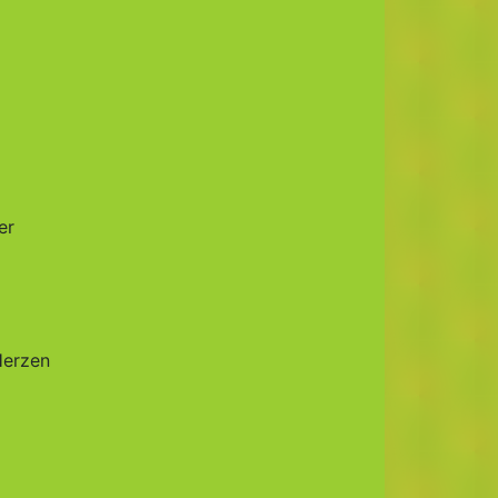
er
Herzen