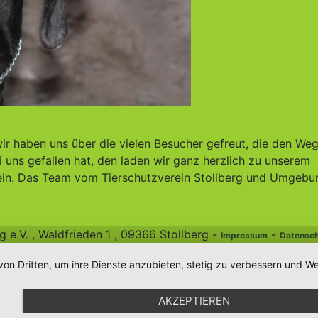
r haben uns über die vielen Besucher gefreut, die den Weg
uns gefallen hat, den laden wir ganz herzlich zu unserem
ein. Das Team vom Tierschutzverein Stollberg und Umgebun
e.V. , Waldfrieden 1 , 09366 Stollberg -
-
Impressum
Datensch
von Dritten, um ihre Dienste anzubieten, stetig zu verbessern und
AKZEPTIEREN