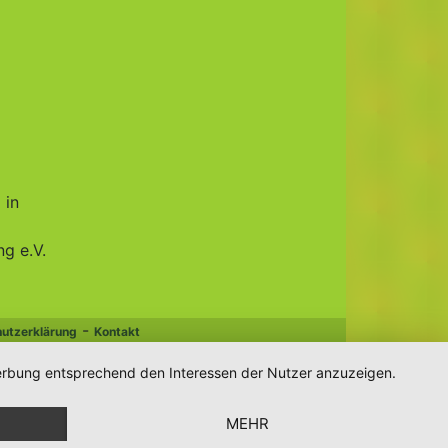
 in
g e.V.
-
utzerklärung
Kontakt
 Werbung entsprechend den Interessen der Nutzer anzuzeigen.
MEHR