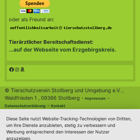
oder als Freund an:
@
Tierärztlicher Bereitschaftsdienst:
...auf der Webseite vom Erzgebirgskreis.
Facebook
Instagram
Amazon
© Tierschutzverein Stollberg und Umgebung e.V. ,
Waldfrieden 1 , 09366 Stollberg -
-
Impressum
-
Datenschutzerklärung
Kontakt
Diese Seite nutzt Website-Tracking-Technologien von Dritten,
um ihre Dienste anzubieten, stetig zu verbessern und
Werbung entsprechend den Interessen der Nutzer
anzuzeigen.